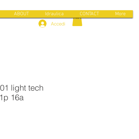
ABOUT
Idraulica
CONTACT
More
Accedi
01 light tech
 1p 16a