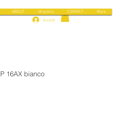
ABOUT
Idraulica
CONTACT
More
Accedi
 1P 16AX bianco